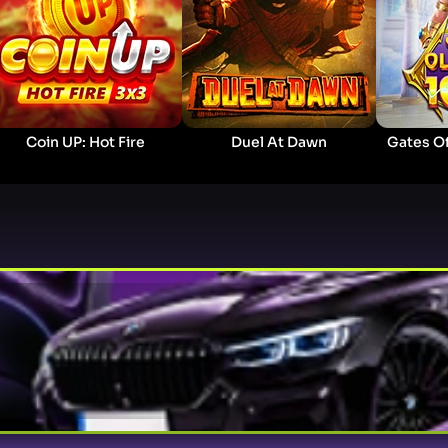
Coin UP: Hot Fire
Duel At Dawn
Gates O