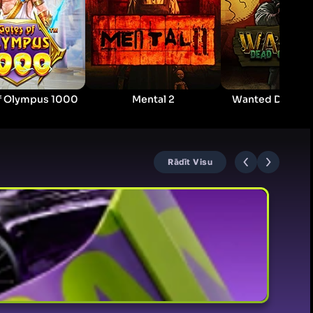
f Olympus 1000
Mental 2
Wanted Dead or 
Rādīt Visu