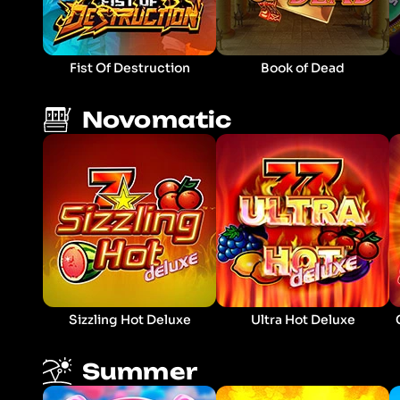
Fist Of Destruction
Book of Dead
Novomatic
Sizzling Hot Deluxe
Ultra Hot Deluxe
Summer