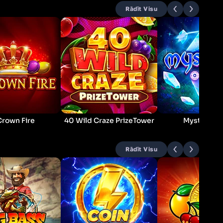
Rādīt Visu
Crown Fire
40 Wild Craze PrizeTower
Mystic Ree
Rādīt Visu