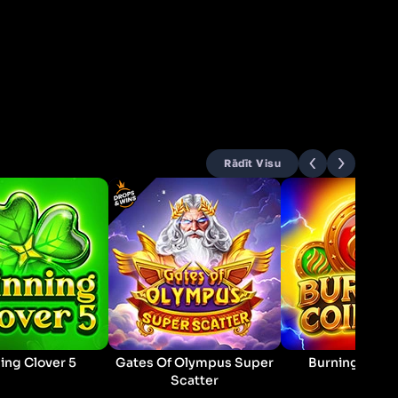
Rādīt Visu
ing Clover 5
Gates Of Olympus Super
Burning Coins
Scatter