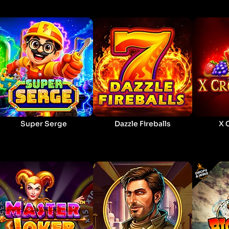
Super Serge
Dazzle Fireballs
X 