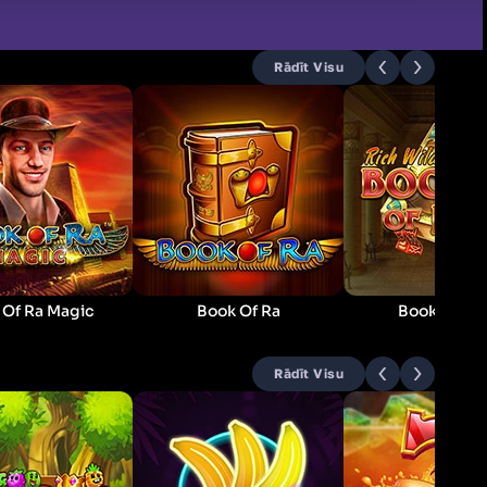
Rādīt Visu
 Of Ra Magic
Book Of Ra
Book of De
Rādīt Visu