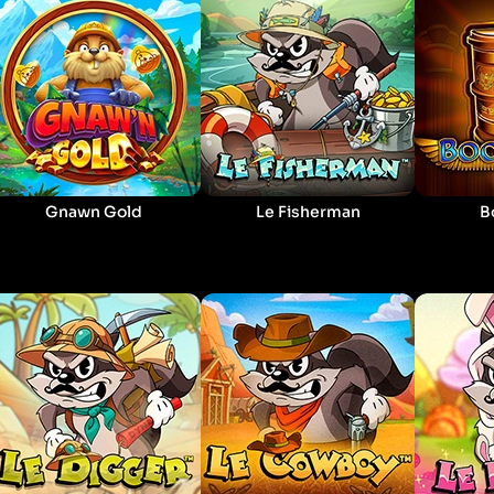
Gnawn Gold
Le Fisherman
B