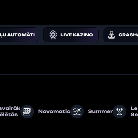
ĻU AUTOMĀTI
LIVE KAZINO
CRASH
svairāk
Le
Novomatic
Summer
ēlētās
Se