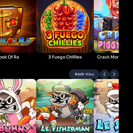
ook Of Ra
3 Fuego Chillies
Crack More Pigg
Rādīt Visu