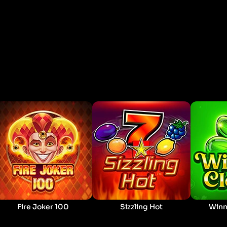
Fire Joker 100
Sizzling Hot
Winn