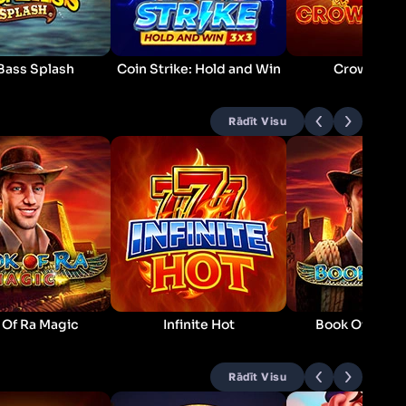
Bass Splash
Coin Strike: Hold and Win
Crown Coi
Rādīt Visu
 Of Ra Magic
Infinite Hot
Book Of Ra De
Rādīt Visu